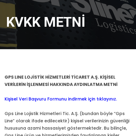
KVKK METNİ
GPS LINE LOJİSTİK HİZMETLERİ TİCARET A.Ş. KİŞİSEL
VERİLERİN İŞLENMESİ HAKKINDA AYDINLATMA METNİ
Kişisel Veri Başvuru Formunu indirmek için tıklayınız.
Gps Line Lojistik Hizmetleri Tic. A.Ş. (bundan böyle “Gps
Line” olarak ifade edilecektir) kişisel verilerinizin güvenliği
hususuna azami hassasiyet göstermektedir. Bu bilinçle,
Gps Line ürün ve hizmetlerimizden faydalanan kişiler