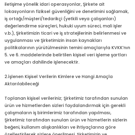
iletişime yönelik idari operasyonlar, Şirkete ait
lokasyonların fiziksel güvenliğini ve denetimini sağlamak,
iş ortağı/müşteri/tedarikçi (yetkili veya çalışanları)
değerlendirme süreçleri, hukuki uyum süreci, mali işler
v.b.), Şirketimizin ticari ve iş stratejilerinin belirlenmesi ve
uygulanması ve Şirketimizin insan kaynakları
politikalarının yürütülmesinin temini amaçlarıyla KVKK’nın
5. ve 6. maddelerinde belirtilen kişisel veri işleme şartları
ve amaçları dahilinde işlenecektir.
2.İşlenen Kişisel Verilerin Kimlere ve Hangi Amaçla
Aktarılabileceği
Toplanan kişisel verileriniz; Şirketimiz tarafından sunulan
ürün ve hizmetlerden sizleri faydalandırmak için gerekli
çalışmaların iş birimlerimiz tarafından yapılması,
Şirketimiz tarafından sunulan ürün ve hizmetlerin sizlerin
beğeni, kullanım alışkanlıkları ve ihtiyaçlarına göre
özelleştirilerek sizlere önerilmesi, Şirketimizin ve